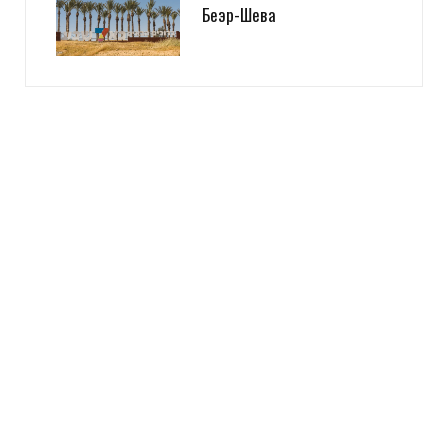
Беэр-Шева