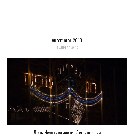
Загрузка...
Automotor 2010
Evgeny Ko
REPLY
18 АПРЕЛЯ 2010
16 ЛЕТ AGO
поехал я давно, а показал только сейчас
Загрузка...
День Независимости. День первый