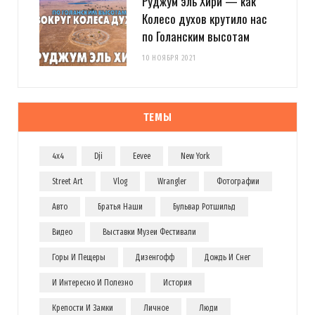
Руджум эль Хири — как
Колесо духов крутило нас
по Голанским высотам
10 НОЯБРЯ 2021
ТЕМЫ
4x4
Dji
Eevee
New York
Street Art
Vlog
Wrangler
Фотографии
Авто
Братья Наши
Бульвар Ротшильд
Видео
Выставки Музеи Фестивали
Горы И Пещеры
Дизенгофф
Дождь И Снег
И Интересно И Полезно
История
Крепости И Замки
Личное
Люди