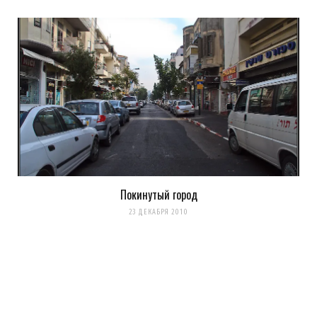
Evgeny Ko
REPLY
16 ЛЕТ AGO
что за вопрос? ответ же так очевиден: когда снег выпадет,
тогда сразу и поеду!
Загрузка...
Покинутый город
23 ДЕКАБРЯ 2010
Evgeny Krupсhenko
REPLY
16 ЛЕТ AGO
ну ведь здесь было уже много летне-субботних дней, а поехал
ты тоько сейчас