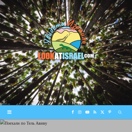
F
I
Y
R
X
P
a
n
o
S
(
i