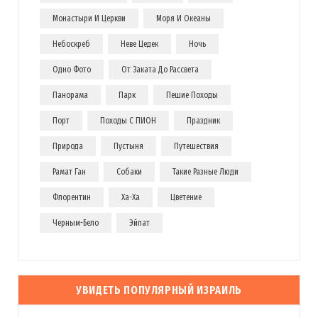
Монастыри И Церкви
Моря И Океаны
Небоскреб
Неве Цедек
Ночь
Одно Фото
От Заката До Рассвета
Панорама
Парк
Пешие Походы
Порт
Походы С ПИОН
Праздник
Природа
Пустыня
Путешествия
Рамат Ган
Собаки
Такие Разные Люди
Флорентин
Ха-Ха
Цветение
Черным-Бело
Эйлат
УВИДЕТЬ ПОПУЛЯРНЫЙ ИЗРАИЛЬ