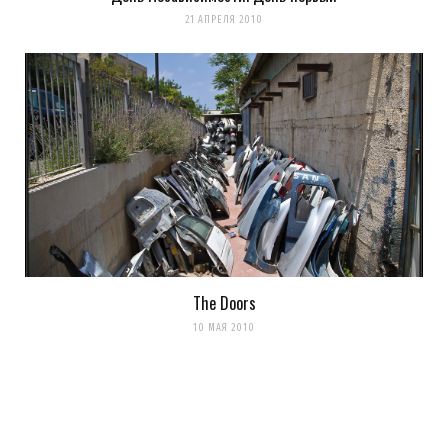
21 АПРЕЛЯ 2010
Сохранить моё имя, email и адрес сайта в этом браузере для
последующих моих комментариев.
The Doors
Уведомить меня о новых комментариях по email.
10 МАЯ 2010
Уведомлять меня о новых записях почтой.
Оповещать о новых
комментариях. А можно просто
подписаться на комментарии