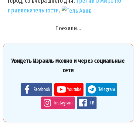
город, со вчерашнего дня,
третий в мире по
привлекательности
.
Поехали…
Увидеть Израиль можно и через социальные
сети
Facebook
Youtube
Telegram
Instagram
FB