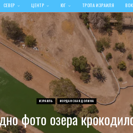
СЕВЕР
ЦЕНТР
ЮГ
ТРОПА ИЗРАИЛЯ
ВОК
ИЗРАИЛЬ
ИОРДАНСКАЯ ДОЛИНА
дно фото озера крокодил