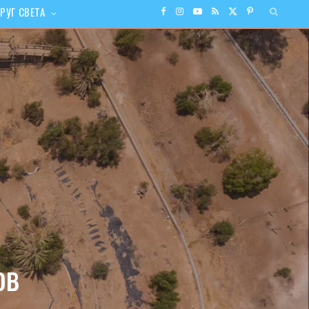
РУГ СВЕТА
F
I
Y
R
X
P
a
n
o
S
(
i
c
s
u
S
T
n
e
t
T
w
t
b
a
u
i
e
o
g
b
t
r
o
r
e
t
e
k
a
e
s
ов
m
r
t
)