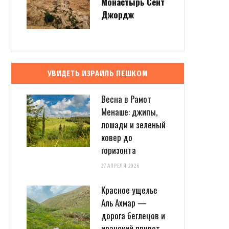
Монастырь Сент
Джордж
УВИДЕТЬ ИЗРАИЛЬ ПЕШКОМ
Весна в Рамот
Менаше: джипы,
лошади и зеленый
ковер до
горизонта
27 АПРЕЛЯ 2026
Красное ущелье
Аль Ахмар —
дорога беглецов и
иранский привет