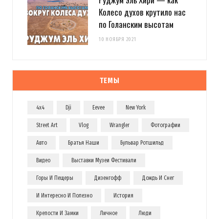
Колесо духов крутило нас
по Голанским высотам
10 НОЯБРЯ 2021
ТЕМЫ
4x4
Dji
Eevee
New York
Street Art
Vlog
Wrangler
Фотографии
Авто
Братья Наши
Бульвар Ротшильд
Видео
Выставки Музеи Фестивали
Горы И Пещеры
Дизенгофф
Дождь И Снег
И Интересно И Полезно
История
Крепости И Замки
Личное
Люди