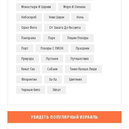
Монастыри И Церкви
Моря И Океаны
Небоскреб
Неве Цедек
Ночь
Одно Фото
От Заката До Рассвета
Панорама
Парк
Пешие Походы
Порт
Походы С ПИОН
Праздник
Природа
Пустыня
Путешествия
Рамат Ган
Собаки
Такие Разные Люди
Флорентин
Ха-Ха
Цветение
Черным-Бело
Эйлат
УВИДЕТЬ ПОПУЛЯРНЫЙ ИЗРАИЛЬ