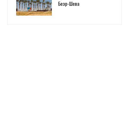
Беэр-Шева