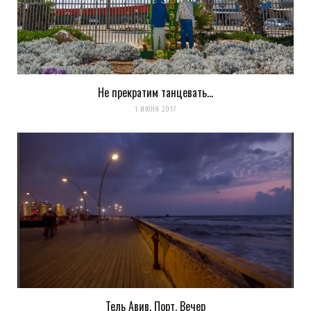
Не прекратим танцевать…
1 ИЮНЯ 2017
Сохранить моё имя, email и адрес сайта в этом браузере для
последующих моих комментариев.
Уведомить меня о новых комментариях по email.
Уведомлять меня о новых записях почтой.
Оповещать о новых
комментариях. А можно просто
подписаться на комментарии
Тель Авив. Порт. Вечер