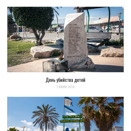
Наталья.
REPLY
9 ЛЕТ AGO
Разве можно такое забыть…Моя младшая сестра была там с
друзьями и они ушли буквально за 15 мин до взрыва.
Вечная память всем погибшим в этом страшном терракте.
Загрузка...
День убийства детей
1 ИЮНЯ 2016