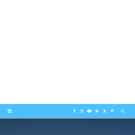
F
I
Y
R
X
P
a
n
o
S
(
i