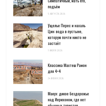
Симпатичный, мать его,
подъём
5 АВГУСТА 2026
Ущелье Перес и нахаль
Цин: вода в пустыне,
которую почти никто не
застаёт
1 ИЮЛЯ 2026
Классика Махтеш Рамон
для 4×4
24 ИЮНЯ 2026
Макух: дикое бездорожье
над Иерихоном, где нет
обычных туристов