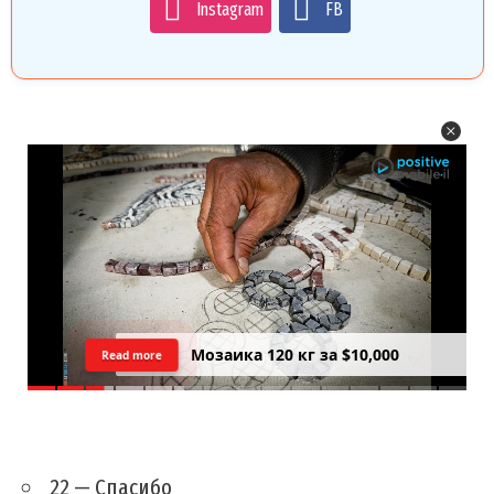
Instagram
FB
Цреда — Самарийский вид на
Read more
закатний Тель Авив
22 — Спасибо