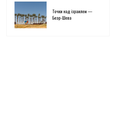
Точки над iзраилем —
Беэр-Шева