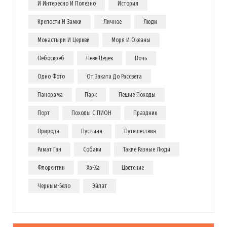
И Интересно И Полезно
История
Крепости И Замки
Личное
Люди
Монастыри И Церкви
Моря И Океаны
Небоскреб
Неве Цедек
Ночь
Одно Фото
От Заката До Рассвета
Панорама
Парк
Пешие Походы
Порт
Походы С ПИОН
Праздник
Природа
Пустыня
Путешествия
Рамат Ган
Собаки
Такие Разные Люди
Флорентин
Ха-Ха
Цветение
Черным-Бело
Эйлат