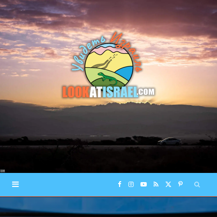
F
I
Y
R
X
P
a
n
o
S
(
i