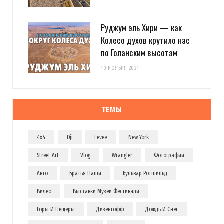
Руджум эль Хири — как
Колесо духов крутило нас
по Голанским высотам
10 НОЯБРЯ 2021
ТЕМЫ
4x4
Dji
Eevee
New York
Street Art
Vlog
Wrangler
Фотографии
Авто
Братья Наши
Бульвар Ротшильд
Видео
Выставки Музеи Фестивали
Горы И Пещеры
Дизенгофф
Дождь И Снег