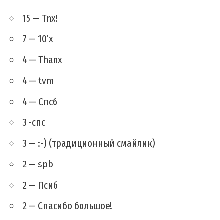
15 — Tnx!
7 — 10’x
4 — Thanx
4 — tvm
4 — Спсб
3 -спс
3 — :-) (традиционный смайлик)
2 — spb
2 — Псиб
2 — Спасибо большое!