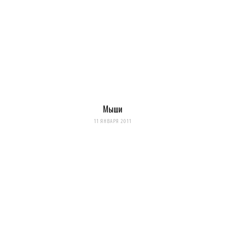
Мыши
11 ЯНВАРЯ 2011