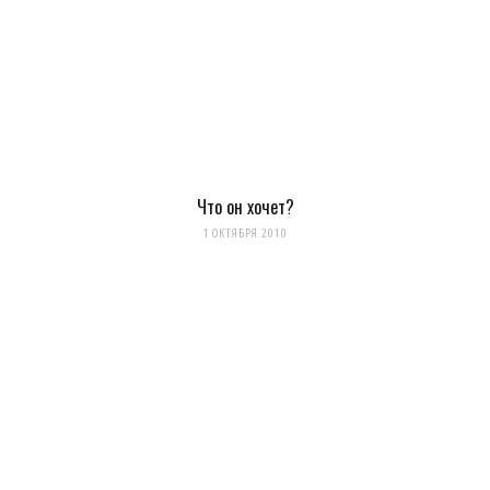
Оповещать о новых
комментариях. А можно просто
подписаться на комментарии
Что он хочет?
1 ОКТЯБРЯ 2010