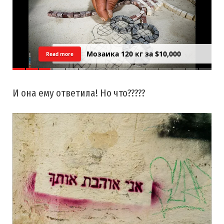
Цреда — Самарийский вид на
Read more
закатний Тель Авив
И она ему ответила! Но что?????