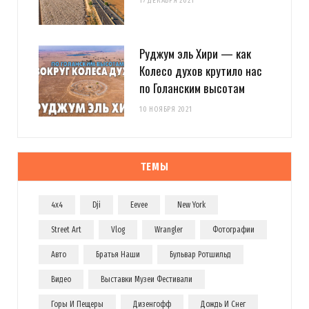
17 ДЕКАБРЯ 2021
Руджум эль Хири — как
Колесо духов крутило нас
по Голанским высотам
10 НОЯБРЯ 2021
ТЕМЫ
4x4
Dji
Eevee
New York
Street Art
Vlog
Wrangler
Фотографии
Авто
Братья Наши
Бульвар Ротшильд
Видео
Выставки Музеи Фестивали
Горы И Пещеры
Дизенгофф
Дождь И Снег