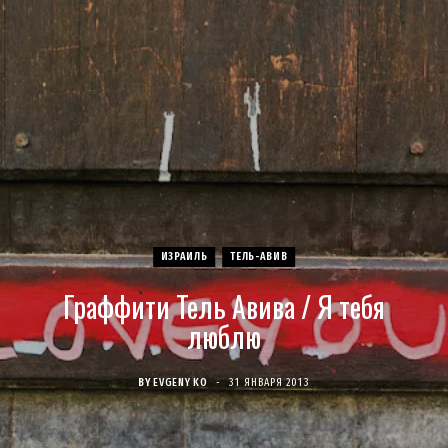
c
s
u
S
T
n
e
t
T
w
t
b
a
u
i
e
o
g
b
t
r
o
r
e
t
e
ИЗРАИЛЬ
ТЕЛЬ-АВИВ
k
a
e
s
Граффити Тель Авива / Я тебя
m
r
t
люблю
)
BY
EVGENY KO
31 ЯНВАРЯ 2013