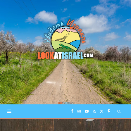
F
I
Y
R
X
P
a
n
o
S
(
i