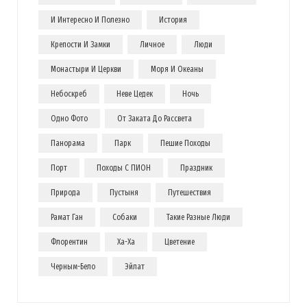
И Интересно И Полезно
История
Крепости И Замки
Личное
Люди
Монастыри И Церкви
Моря И Океаны
Небоскреб
Неве Цедек
Ночь
Одно Фото
От Заката До Рассвета
Панорама
Парк
Пешие Походы
Порт
Походы С ПИОН
Праздник
Природа
Пустыня
Путешествия
Рамат Ган
Собаки
Такие Разные Люди
Флорентин
Ха-Ха
Цветение
Черным-Бело
Эйлат