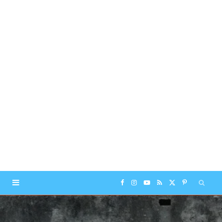
F
I
Y
R
X
P
a
n
o
S
(
i