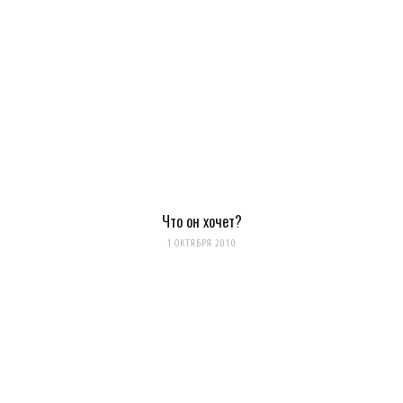
Уведомить меня о новых комментариях по email.
Уведомлять меня о новых записях почтой.
Оповещать о новых
комментариях. А можно просто
подписаться на комментарии
Что он хочет?
1 ОКТЯБРЯ 2010