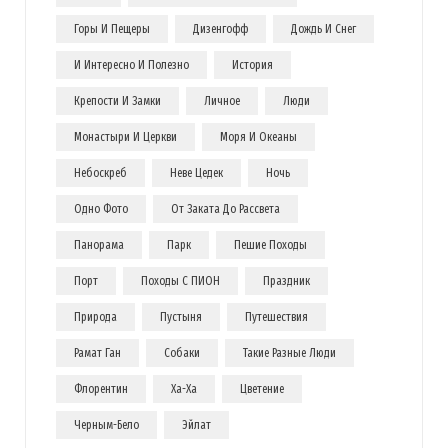
Горы И Пещеры
Дизенгофф
Дождь И Снег
И Интересно И Полезно
История
Крепости И Замки
Личное
Люди
Монастыри И Церкви
Моря И Океаны
Небоскреб
Неве Цедек
Ночь
Одно Фото
От Заката До Рассвета
Панорама
Парк
Пешие Походы
Порт
Походы С ПИОН
Праздник
Природа
Пустыня
Путешествия
Рамат Ган
Собаки
Такие Разные Люди
Флорентин
Ха-Ха
Цветение
Черным-Бело
Эйлат