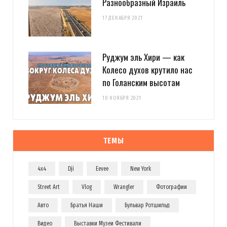
Разнообразный Израиль
17 ДЕКАБРЯ 2021
Руджум эль Хири — как
Колесо духов крутило нас
по Голанским высотам
10 НОЯБРЯ 2021
ТЕМЫ
4x4
Dji
Eevee
New York
Street Art
Vlog
Wrangler
Фотографии
Авто
Братья Наши
Бульвар Ротшильд
Видео
Выставки Музеи Фестивали