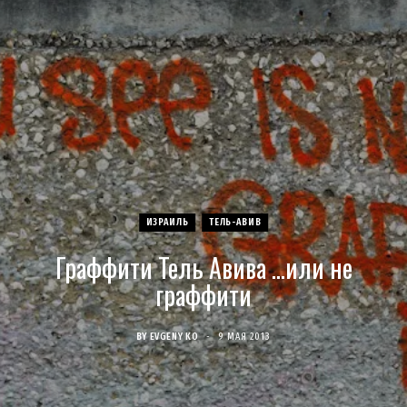
c
s
u
S
T
n
e
t
T
w
t
b
a
u
i
e
o
g
b
t
r
o
r
e
t
e
ИЗРАИЛЬ
ТЕЛЬ-АВИВ
k
a
e
s
Граффити Тель Авива …или не
m
r
t
граффити
)
BY
EVGENY KO
9 МАЯ 2013