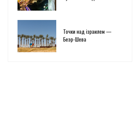
Точки над iзраилем —
Беэр-Шева