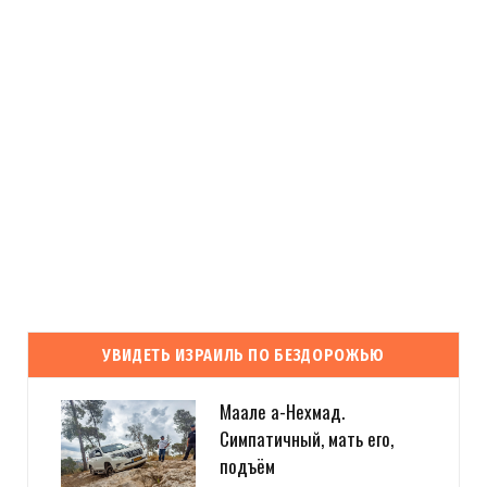
:-) Посмотрите и мои работы прям на моей главной
http://tziur-
kir.co.il
;-)
Загрузка...
Evgeny Ko
REPLY
14 ЛЕТ AGO
LookAtIsrael.com: Evgeny Ko: LookAtIsrael.com: Evgeny Ko:
LookAtIsrael.com: Evgeny Ko: LookAtIsrael.com: Evgeny Ko:
УВИДЕТЬ ИЗРАИЛЬ ПО БЕЗДОРОЖЬЮ
LookAtIsrael.com: Evgeny Ko: Анна Коган: Веселенькое
граффити! Люблю Тель-Авив за это :-) Посмотрите и мои
Маале а-Нехмад.
работы прям на моей главной
http://tziur-kir.co.il
;-)
Симпатичный, мать его,
подъём
Загрузка...