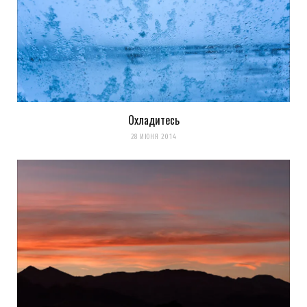
LookAtIsrael.com: Анна Коган: Веселенькое граффити! Люблю
Тель-Авив за это :-) Посмотрите и мои работы прям на моей
главной
http://tziur-kir.co.il
;-)
Загрузка...
Охладитесь
28 ИЮНЯ 2014
LookAtIsrael.com
REPLY
14 ЛЕТ AGO
Evgeny Ko: LookAtIsrael.com: Evgeny Ko: LookAtIsrael.com: Evgeny
Ko: Анна Коган: Веселенькое граффити! Люблю Тель-Авив за
это :-) Посмотрите и мои работы прям на моей главной
http://tziur-kir.co.il
;-)
Загрузка...