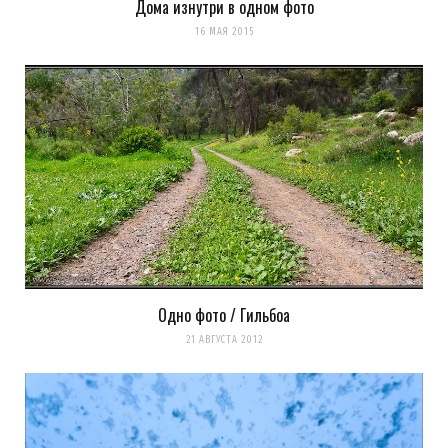
Дома изнутри в одном фото
LookAtIsrael.com
REPLY
16 МАЯ 2015
14 ЛЕТ AGO
Evgeny Ko: LookAtIsrael.com: Evgeny Ko: LookAtIsrael.com: Анна
Коган: Веселенькое граффити! Люблю Тель-Авив за это :-)
Посмотрите и мои работы прям на моей главной
http://tziur-
kir.co.il
;-)
Загрузка...
Одно фото / Гильбоа
21 АВГУСТА 2012
Evgeny Ko
REPLY
14 ЛЕТ AGO
LookAtIsrael.com: Evgeny Ko: LookAtIsrael.com: Evgeny Ko: