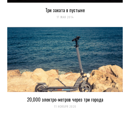
Три заката в пустыне
17 МАЯ 2014
Evgeny Ko
REPLY
14 ЛЕТ AGO
LookAtIsrael.com: Evgeny Ko: LookAtIsrael.com: Evgeny Ko:
LookAtIsrael.com: Evgeny Ko: Анна Коган: Веселенькое
граффити! Люблю Тель-Авив за это :-) Посмотрите и мои
работы прям на моей главной
http://tziur-kir.co.il
;-)
Загрузка...
20,000 электро-метров через три города
11 НОЯБРЯ 2020