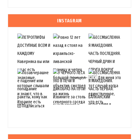
Evgeny Ko
REPLY
14 ЛЕТ AGO
INSTAGRAM
LookAtIsrael.com: Evgeny Ko: LookAtIsrael.com: Evgeny Ko:
LookAtIsrael.com: Evgeny Ko: LookAtIsrael.com: Evgeny Ko:
LookAtIsrael.com: Evgeny Ko: LookAtIsrael.com: Анна Коган:
Веселенькое граффити! Люблю Тель-Авив за это :-)
Посмотрите и мои работы прям на моей главной
http://tziur-
kir.co.il
;-)
Загрузка...
Подписаться
LookAtIsrael.com
REPLY
14 ЛЕТ AGO