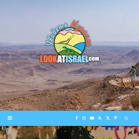
F
I
Y
R
X
P
a
n
o
S
(
i