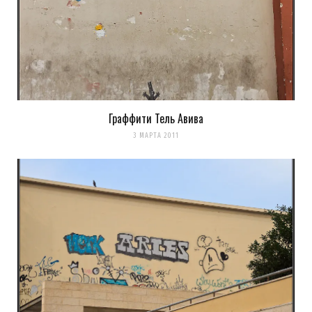
Веселенькое граффити! Люблю Тель-Авив за это :-)
Посмотрите и мои работы прям на моей главной
http://tziur-
kir.co.il
;-)
Загрузка...
Граффити Тель Авива
3 МАРТА 2011
LookAtIsrael.com
REPLY
14 ЛЕТ AGO
Evgeny Ko: LookAtIsrael.com: Evgeny Ko: Анна Коган:
Веселенькое граффити! Люблю Тель-Авив за это :-)
Посмотрите и мои работы прям на моей главной
http://tziur-
kir.co.il
;-)