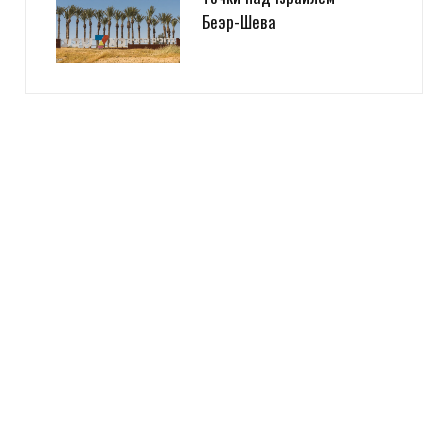
Беэр-Шева
Evgeny Ko
REPLY
14 ЛЕТ AGO
LookAtIsrael.com: Evgeny Ko: LookAtIsrael.com: Evgeny Ko:
LookAtIsrael.com: Evgeny Ko: LookAtIsrael.com: Evgeny Ko:
LookAtIsrael.com: Evgeny Ko: LookAtIsrael.com: Evgeny Ko:
LookAtIsrael.com: Evgeny Ko: Анна Коган: Веселенькое
граффити! Люблю Тель-Авив за это :-) Посмотрите и мои
работы прям на моей главной
http://tziur-kir.co.il
;-)
Загрузка...
LookAtIsrael.com
REPLY