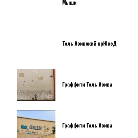
Мыши
Загрузка...
Evgeny Ko
REPLY
Тель Авивский прЮвеД
14 ЛЕТ AGO
LookAtIsrael.com: Evgeny Ko: LookAtIsrael.com: Evgeny Ko:
LookAtIsrael.com: Evgeny Ko: LookAtIsrael.com: Evgeny Ko: Анна
Коган: Веселенькое граффити! Люблю Тель-Авив за это :-)
Граффити Тель Авива
Посмотрите и мои работы прям на моей главной
http://tziur-
kir.co.il
;-)
Загрузка...
Граффити Тель Авива