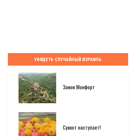
14 ЛЕТ AGO
Evgeny Ko: LookAtIsrael.com: Evgeny Ko: LookAtIsrael.com: Evgeny
Ko: LookAtIsrael.com: Evgeny Ko: LookAtIsrael.com: Evgeny Ko:
LookAtIsrael.com: Evgeny Ko: LookAtIsrael.com: Evgeny Ko:
LookAtIsrael.com: Анна Коган: Веселенькое граффити! Люблю
Тель-Авив за это :-) Посмотрите и мои работы прям на моей
УВИДЕТЬ СЛУЧАЙНЫЙ ИЗРАИЛЬ
главной
http://tziur-kir.co.il
;-)
Загрузка...
Замок Монфорт
Evgeny Ko
REPLY
14 ЛЕТ AGO
Суккот наступает!