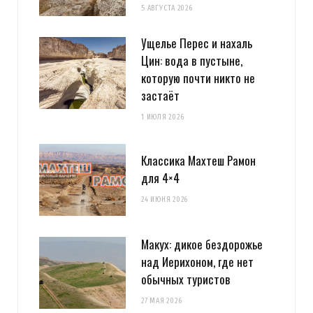
5 АВГУСТА 2026
Ущелье Перес и нахаль
Цин: вода в пустыне,
которую почти никто не
LookAtIsrael.com
REPLY
застаёт
14 ЛЕТ AGO
1 ИЮЛЯ 2026
Evgeny Ko: LookAtIsrael.com: Evgeny Ko: LookAtIsrael.com: Evgeny
Классика Махтеш Рамон
Ko: LookAtIsrael.com: Evgeny Ko: LookAtIsrael.com: Evgeny Ko:
для 4×4
LookAtIsrael.com: Анна Коган: Веселенькое граффити! Люблю
Тель-Авив за это :-) Посмотрите и мои работы прям на моей
24 ИЮНЯ 2026
главной
http://tziur-kir.co.il
;-)
Макух: дикое бездорожье
Загрузка...
над Иерихоном, где нет
обычных туристов
27 МАЯ 2026