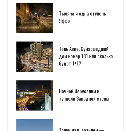
Тысяча и одна ступень
Яффо
LookAtIsrael.com
REPLY
14 ЛЕТ AGO
Тель Авив, Сумасшедший
дом номер 181 или сколько
Evgeny Ko: LookAtIsrael.com: Evgeny Ko: LookAtIsrael.com: Evgeny
будет 1+1?
Ko: LookAtIsrael.com: Evgeny Ko: LookAtIsrael.com: Evgeny Ko:
LookAtIsrael.com: Evgeny Ko: LookAtIsrael.com: Evgeny Ko: Анна
Коган: Веселенькое граффити! Люблю Тель-Авив за это :-)
Посмотрите и мои работы прям на моей главной
http://tziur-
Ночной Иерусалим и
kir.co.il
;-)
туннели Западной стены
Загрузка...
Точки над iзраилем —