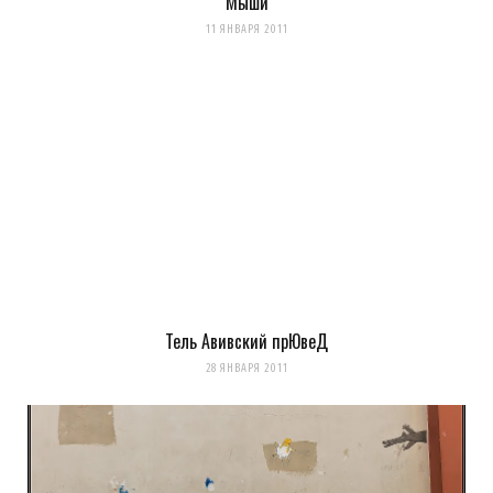
Мыши
11 ЯНВАРЯ 2011
Evgeny Ko
REPLY
14 ЛЕТ AGO
LookAtIsrael.com: Evgeny Ko: Анна Коган: Веселенькое
граффити! Люблю Тель-Авив за это :-) Посмотрите и мои
работы прям на моей главной
http://tziur-kir.co.il
;-)
Загрузка...
Тель Авивский прЮвеД
28 ЯНВАРЯ 2011
Evgeny Ko
REPLY
14 ЛЕТ AGO
LookAtIsrael.com: Evgeny Ko: LookAtIsrael.com: Анна Коган: