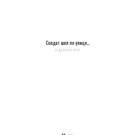
главной
http://tziur-kir.co.il
;-)
Загрузка...
Солдат шел по улице…
26 ДЕКАБРЯ 2010
LookAtIsrael.com
REPLY
14 ЛЕТ AGO
Evgeny Ko: Анна Коган: Веселенькое граффити! Люблю Тель-
Авив за это :-) Посмотрите и мои работы прям на моей главной
http://tziur-kir.co.il
;-)
Загрузка...