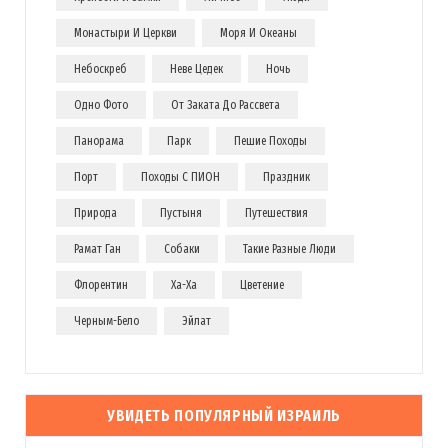
kir.co.il
;-)
Монастыри И Церкви
Моря И Океаны
Загрузка...
Небоскреб
Неве Цедек
Ночь
Одно Фото
От Заката До Рассвета
Панорама
Парк
Пешие Походы
Порт
Походы С ПИОН
Праздник
Evgeny Ko
REPLY
Природа
Пустыня
Путешествия
14 ЛЕТ AGO
Рамат Ган
Собаки
Такие Разные Люди
LookAtIsrael.com: Evgeny Ko: LookAtIsrael.com: Evgeny Ko:
Флорентин
Ха-Ха
Цветение
LookAtIsrael.com: Evgeny Ko: LookAtIsrael.com: Evgeny Ko:
LookAtIsrael.com: Evgeny Ko: LookAtIsrael.com: Evgeny Ko:
Черным-Бело
Эйлат
LookAtIsrael.com: Анна Коган: Веселенькое граффити! Люблю
Тель-Авив за это :-) Посмотрите и мои работы прям на моей
главной
http://tziur-kir.co.il
;-)
УВИДЕТЬ ПОПУЛЯРНЫЙ ИЗРАИЛЬ
Загрузка...