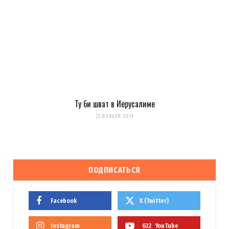
LookAtIsrael.com
REPLY
14 ЛЕТ AGO
Evgeny Ko: LookAtIsrael.com: Evgeny Ko: LookAtIsrael.com: Evgeny
Ko: LookAtIsrael.com: Анна Коган: Веселенькое граффити!
Люблю Тель-Авив за это :-) Посмотрите и мои работы прям на
моей главной
http://tziur-kir.co.il
;-)
Ту би шват в Иерусалиме
Загрузка...
25 ЯНВАРЯ 2011
ПОДПИСАТЬСЯ
Evgeny Ko
REPLY
14 ЛЕТ AGO
Facebook
X (Twitter)
LookAtIsrael.com: Evgeny Ko: LookAtIsrael.com: Evgeny Ko:
LookAtIsrael.com: Evgeny Ko: LookAtIsrael.com: Анна Коган:
Instagram
632
YouTube