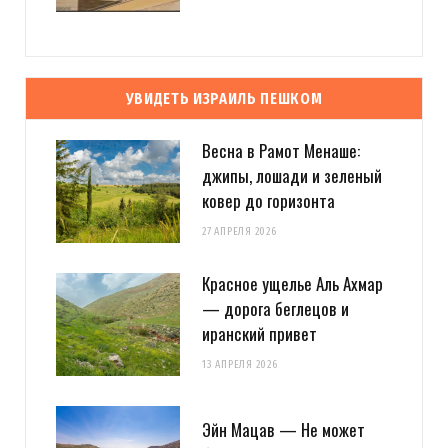
LookAtIsrael.com
REPLY
14 ЛЕТ AGO
УВИДЕТЬ ИЗРАИЛЬ ПЕШКОМ
Evgeny Ko: LookAtIsrael.com: Evgeny Ko: LookAtIsrael.com: Evgeny
Ko: LookAtIsrael.com: Evgeny Ko: LookAtIsrael.com: Анна Коган:
Весна в Рамот Менаше:
Веселенькое граффити! Люблю Тель-Авив за это :-)
джипы, лошади и зеленый
Посмотрите и мои работы прям на моей главной
http://tziur-
ковер до горизонта
kir.co.il
;-)
27 АПРЕЛЯ 2026
Загрузка...
Красное ущелье Аль Ахмар
— дорога беглецов и
иранский привет
13 АПРЕЛЯ 2026
Evgeny Ko
REPLY
Эйн Мацав — Не может
14 ЛЕТ AGO