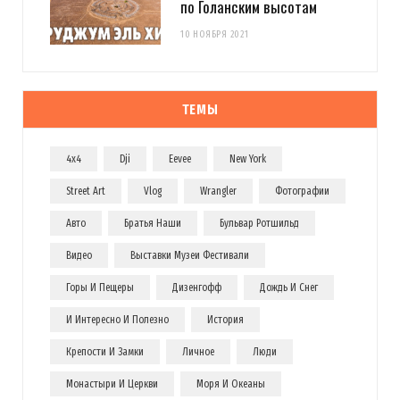
по Голанским высотам
10 НОЯБРЯ 2021
ТЕМЫ
4x4
Dji
Eevee
New York
Street Art
Vlog
Wrangler
Фотографии
Авто
Братья Наши
Бульвар Ротшильд
Видео
Выставки Музеи Фестивали
Горы И Пещеры
Дизенгофф
Дождь И Снег
И Интересно И Полезно
История
Крепости И Замки
Личное
Люди
Монастыри И Церкви
Моря И Океаны