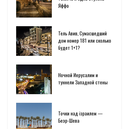
Яффо
Тель Авив, Сумасшедший
дом номер 181 или сколько
будет 1+1?
Ночной Иерусалим и
туннели Западной стены
Точки над iзраилем —
Беэр-Шева