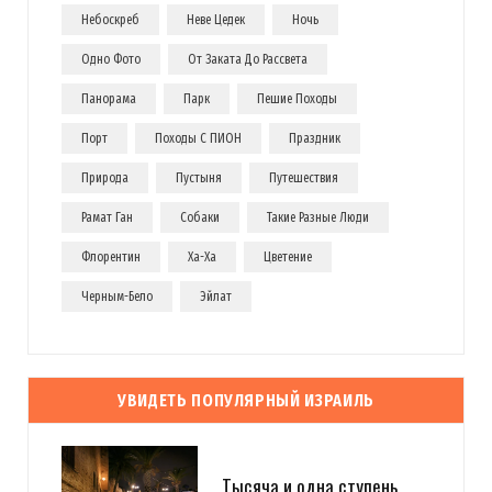
Небоскреб
Неве Цедек
Ночь
Одно Фото
От Заката До Рассвета
Панорама
Парк
Пешие Походы
Порт
Походы С ПИОН
Праздник
Природа
Пустыня
Путешествия
Рамат Ган
Собаки
Такие Разные Люди
Флорентин
Ха-Ха
Цветение
Черным-Бело
Эйлат
УВИДЕТЬ ПОПУЛЯРНЫЙ ИЗРАИЛЬ
Тысяча и одна ступень