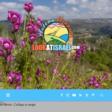
F
I
Y
R
X
P
a
n
o
S
(
i