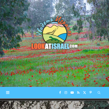
F
I
Y
R
X
P
a
n
o
S
(
i