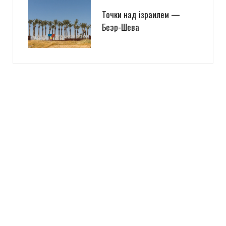
Точки над iзраилем —
Беэр-Шева