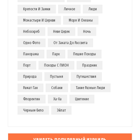
Крепости И Замки
Личное
Люди
Монастыри И Церкви
Моря И Океаны
Небоскреб
Неве Цедек
Ночь
Одно Фото
От Заката До Рассвета
Панорама
Парк
Пешие Походы
Порт
Походы С ПИОН
Праздник
Природа
Пустыня
Путешествия
Рамат Ган
Собаки
Такие Разные Люди
Флорентин
Ха-Ха
Цветение
Черным-Бело
Эйлат
УВИДЕТЬ ПОПУЛЯРНЫЙ ИЗРАИЛЬ