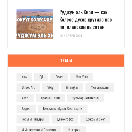
Руджум эль Хири — как
Колесо духов крутило нас
по Голанским высотам
10 НОЯБРЯ 2021
ТЕМЫ
4x4
Dji
Eevee
New York
Street Art
Vlog
Wrangler
Фотографии
Авто
Братья Наши
Бульвар Ротшильд
Видео
Выставки Музеи Фестивали
Горы И Пещеры
Дизенгофф
Дождь И Снег
И Интересно И Полезно
История