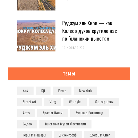
Руджум эль Хири — как
Колесо духов крутило нас
по Голанским высотам
10 НОЯБРЯ 2021
ТЕМЫ
4x4
Dji
Eevee
New York
Street Art
Vlog
Wrangler
Фотографии
Авто
Братья Наши
Бульвар Ротшильд
Видео
Выставки Музеи Фестивали
Горы И Пещеры
Дизенгофф
Дождь И Снег