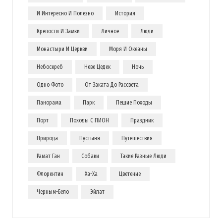
И Интересно И Полезно
История
Крепости И Замки
Личное
Люди
Монастыри И Церкви
Моря И Океаны
Небоскреб
Неве Цедек
Ночь
Одно Фото
От Заката До Рассвета
Панорама
Парк
Пешие Походы
Порт
Походы С ПИОН
Праздник
Природа
Пустыня
Путешествия
Рамат Ган
Собаки
Такие Разные Люди
Флорентин
Ха-Ха
Цветение
Черным-Бело
Эйлат