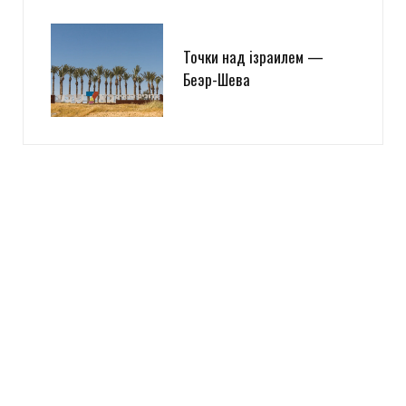
Точки над iзраилем —
Беэр-Шева