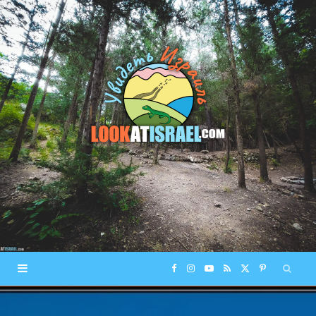
F
I
Y
R
X
P
a
n
o
S
(
i