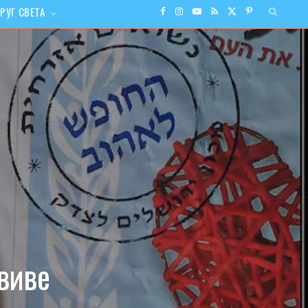
РУГ СВЕТА
F
I
Y
R
X
P
a
n
o
S
(
i
c
s
u
S
T
n
e
t
T
w
t
b
a
u
i
e
o
g
b
t
r
o
r
e
t
e
k
a
e
s
виве
m
r
t
)