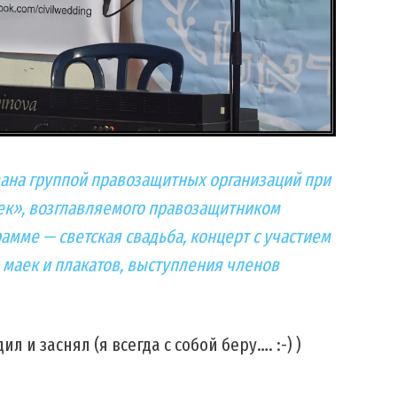
ана группой правозащитных организаций при
к», возглавляемого правозащитником
амме — светская свадьба, концерт с участием
 маек и плакатов, выступления членов
л и заснял (я всегда с собой беру…. :-) )