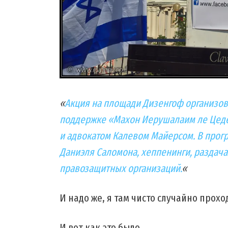
«
Акция на площади Дизенгоф организов
поддержке «Махон Иерушалаим ле Цеде
и адвокатом Калевом Майерсом. В прогр
Даниэля Саломона, хеппенинги, раздача
правозащитных организаций.
«
И надо же, я там чисто случайно проходи
И вот как это было…