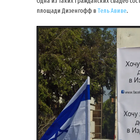
Одна из таких гражданских свадеб сос
площади Дизенгофф в
Тель Авиве
.