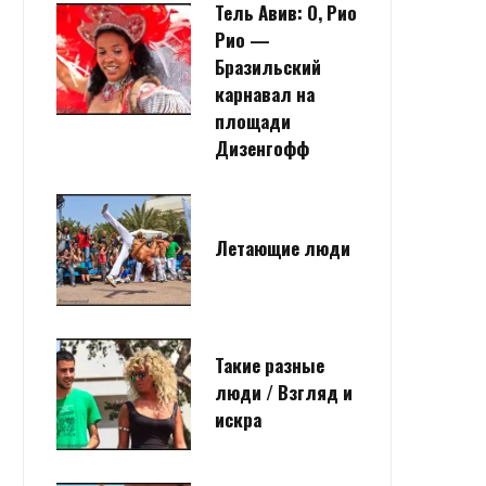
Тель Авив: О, Рио
Рио —
Бразильский
карнавал на
площади
Дизенгофф
Летающие люди
Такие разные
люди / Взгляд и
искра