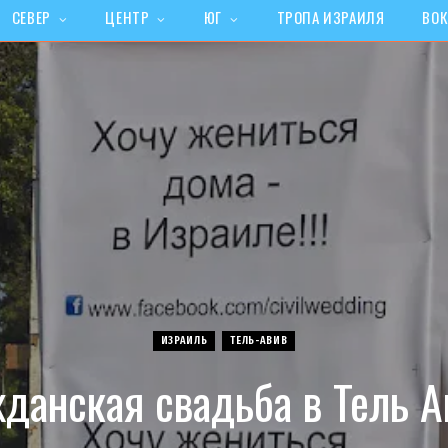
СЕВЕР
ЦЕНТР
ЮГ
ТРОПА ИЗРАИЛЯ
ВОК
ИЗРАИЛЬ
ТЕЛЬ-АВИВ
жданская свадьба в Тель А