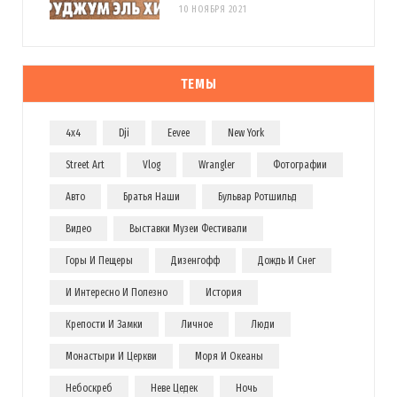
10 НОЯБРЯ 2021
ТЕМЫ
4x4
Dji
Eevee
New York
Street Art
Vlog
Wrangler
Фотографии
Авто
Братья Наши
Бульвар Ротшильд
Видео
Выставки Музеи Фестивали
Горы И Пещеры
Дизенгофф
Дождь И Снег
И Интересно И Полезно
История
Крепости И Замки
Личное
Люди
Монастыри И Церкви
Моря И Океаны
Небоскреб
Неве Цедек
Ночь