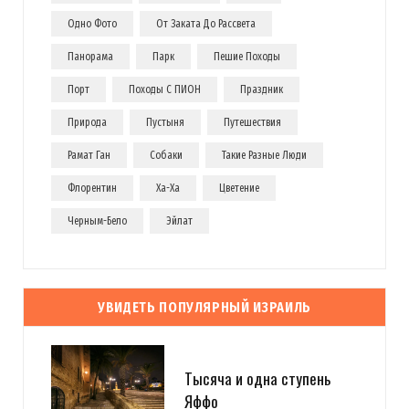
Одно Фото
От Заката До Рассвета
Панорама
Парк
Пешие Походы
Порт
Походы С ПИОН
Праздник
Природа
Пустыня
Путешествия
Рамат Ган
Собаки
Такие Разные Люди
Флорентин
Ха-Ха
Цветение
Черным-Бело
Эйлат
УВИДЕТЬ ПОПУЛЯРНЫЙ ИЗРАИЛЬ
Тысяча и одна ступень
Яффо