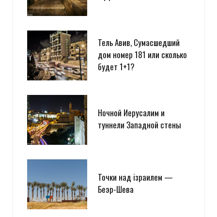
Тель Авив, Сумасшедший
дом номер 181 или сколько
будет 1+1?
Ночной Иерусалим и
туннели Западной стены
Точки над iзраилем —
Беэр-Шева