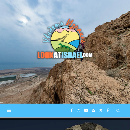
F
I
Y
R
X
P
a
n
o
S
(
i