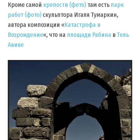
Кроме самой
крепости (фото)
там есть
парк
работ (фото)
скульптора Игаля Тумаркин,
автора композиции «
Катастрофа и
Возрождение
«, что на
площади Рабина
в
Тель
Авиве