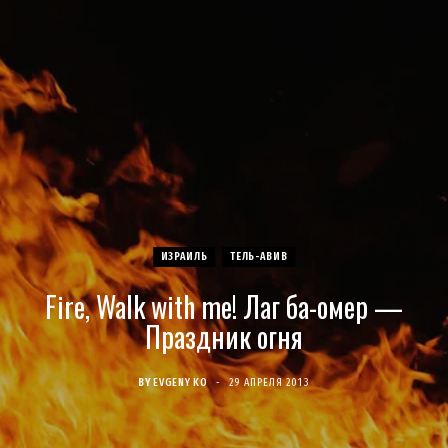
c
s
u
S
T
n
e
t
T
w
t
b
a
u
i
e
o
g
b
t
r
o
r
e
t
e
ИЗРАИЛЬ
ТЕЛЬ-АВИВ
k
a
e
s
Fire, Walk with me! Лаг ба-омер —
m
r
t
Праздник огня
)
BY
EVGENY KO
29 АПРЕЛЯ 2013