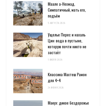
Маале а-Нехмад.
Симпатичный, мать его,
подъём
5 АВГУСТА 2026
Ущелье Перес и нахаль
Цин: вода в пустыне,
которую почти никто не
застаёт
1 ИЮЛЯ 2026
Классика Махтеш Рамон
для 4×4
24 ИЮНЯ 2026
Макух: дикое бездорожье