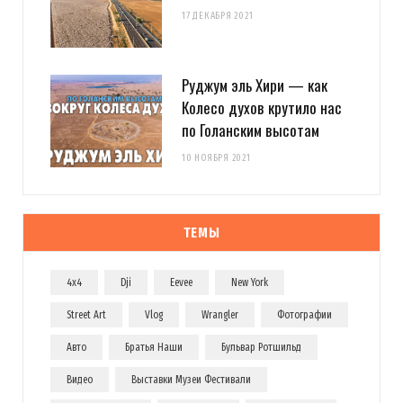
17 ДЕКАБРЯ 2021
Руджум эль Хири — как
Колесо духов крутило нас
по Голанским высотам
10 НОЯБРЯ 2021
ТЕМЫ
4x4
Dji
Eevee
New York
Street Art
Vlog
Wrangler
Фотографии
Авто
Братья Наши
Бульвар Ротшильд
Видео
Выставки Музеи Фестивали