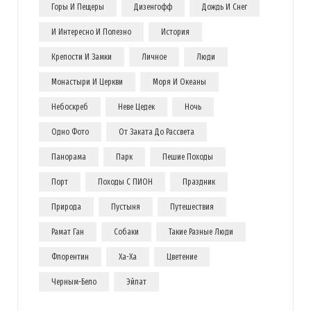
Горы И Пещеры
Дизенгофф
Дождь И Снег
И Интересно И Полезно
История
Крепости И Замки
Личное
Люди
Монастыри И Церкви
Моря И Океаны
Небоскреб
Неве Цедек
Ночь
Одно Фото
От Заката До Рассвета
Панорама
Парк
Пешие Походы
Порт
Походы С ПИОН
Праздник
Природа
Пустыня
Путешествия
Рамат Ган
Собаки
Такие Разные Люди
Флорентин
Ха-Ха
Цветение
Черным-Бело
Эйлат