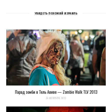
2
КОММЕНТАРИЯ
УВИДЕТЬ ПОХОЖИЙ ИЗРАИЛЬ
Pingback:
Одно огненное фото - LookAtIsrael.com
- Фотографии Израиля и не только... (Израиль,
Бат Ям, и интересно и полезно, ночь, одно фото,
праздник, тель авив, )
Pingback:
Здесь и там 2 | LookAtIsrael.com -
Фотографии Израиля и не только...
Парад зомби в Тель Авиве — Zombie Walk TLV 2013
24 ФЕВРАЛЯ 2013