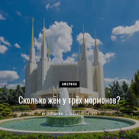
c
s
u
S
T
n
e
t
T
w
t
b
a
u
i
e
o
g
b
t
r
o
r
e
t
e
k
a
e
s
АМЕРИКА
Сколько жён у трёх мормонов?
m
r
t
)
BY
EVGENY KO
6 СЕНТЯБРЯ 2017