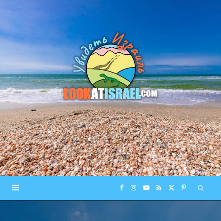
F
I
Y
R
X
P
a
n
o
S
(
i