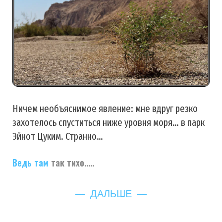
Ничем необъяснимое явление: мне вдруг резко
захотелось спуститься ниже уровня моря… в парк
Эйнот Цуким. Странно…
Ведь
там
так тихо…..
ДАЛЬШЕ