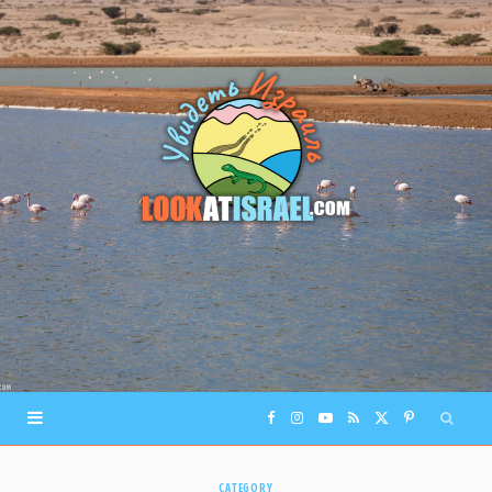
F
I
Y
R
X
P
a
n
o
S
(
i
CATEGORY