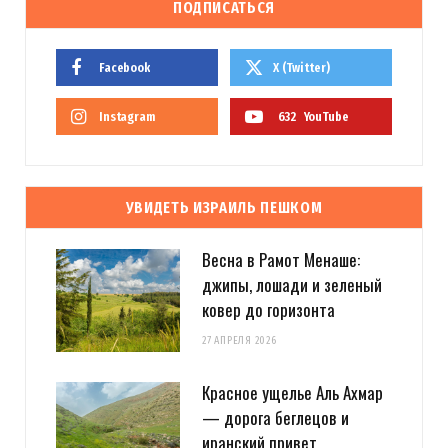
ПОДПИСАТЬСЯ
Facebook
X (Twitter)
Instagram
632
YouTube
УВИДЕТЬ ИЗРАИЛЬ ПЕШКОМ
Весна в Рамот Менаше:
джипы, лошади и зеленый
ковер до горизонта
27 АПРЕЛЯ 2026
Красное ущелье Аль Ахмар
— дорога беглецов и
иранский привет