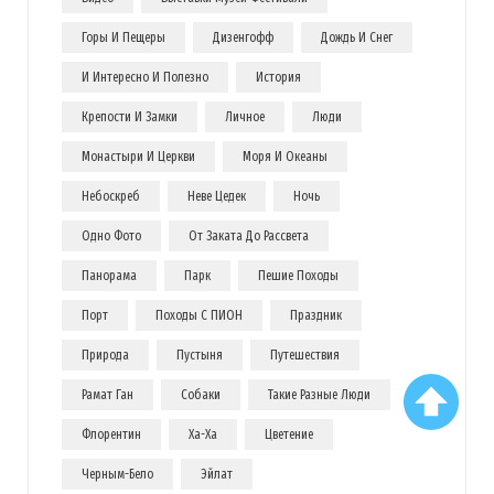
Горы И Пещеры
Дизенгофф
Дождь И Снег
И Интересно И Полезно
История
Крепости И Замки
Личное
Люди
Монастыри И Церкви
Моря И Океаны
Небоскреб
Неве Цедек
Ночь
Одно Фото
От Заката До Рассвета
Панорама
Парк
Пешие Походы
Порт
Походы С ПИОН
Праздник
Природа
Пустыня
Путешествия
Рамат Ган
Собаки
Такие Разные Люди
Флорентин
Ха-Ха
Цветение
Черным-Бело
Эйлат