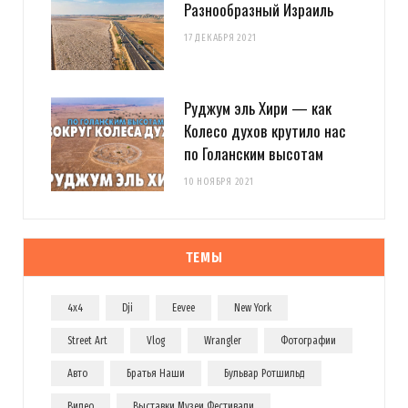
Разнообразный Израиль
17 ДЕКАБРЯ 2021
Руджум эль Хири — как
Колесо духов крутило нас
по Голанским высотам
10 НОЯБРЯ 2021
ТЕМЫ
4x4
Dji
Eevee
New York
Street Art
Vlog
Wrangler
Фотографии
Авто
Братья Наши
Бульвар Ротшильд
Видео
Выставки Музеи Фестивали