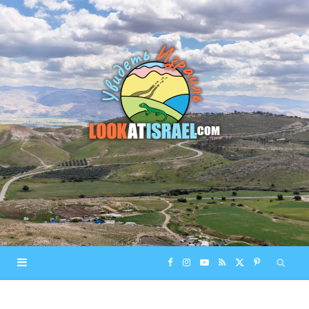
F
I
Y
R
X
P
a
n
o
S
(
i