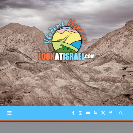
F
I
Y
R
X
P
a
n
o
S
(
i