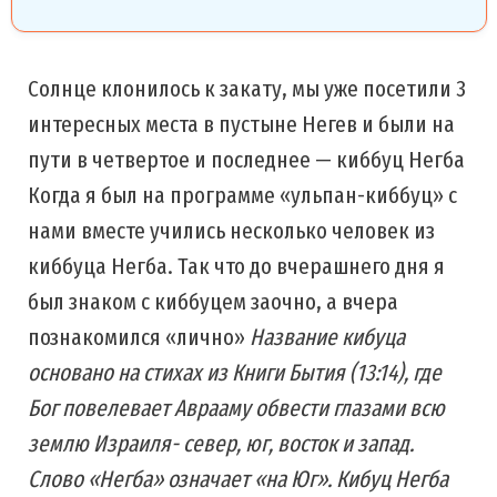
Солнце клонилось к закату, мы уже посетили 3
интересных места в пустыне Негев и были на
пути в четвертое и последнее — киббуц Негба
Когда я был на программе «ульпан-киббуц» с
нами вместе учились несколько человек из
киббуца Негба. Так что до вчерашнего дня я
был знаком с киббуцем заочно, а вчера
познакомился «лично»
Название кибуца
основано на стихах из Книги Бытия (13:14), где
Бог повелевает Аврааму обвести глазами всю
землю Израиля- север, юг, восток и запад.
Слово «Негба» означает «на Юг». Кибуц Негба