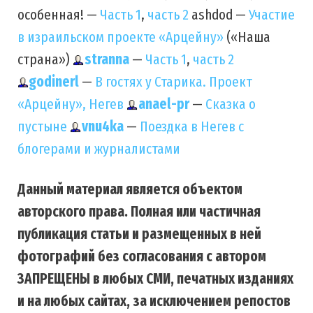
особенная! —
Часть 1
,
часть 2
ashdod —
Участие
в израильском проекте «Арцейну»
(«Наша
страна»)
stranna
—
Часть 1
,
часть 2
godinerl
—
В гостях у Старика. Проект
«Арцейну», Негев
anael-pr
—
Сказка о
пустыне
vnu4ka
—
Поездка в Негев с
блогерами и журналистами
Данный материал является объектом
авторского права. Полная или частичная
публикация статьи и размещенных в ней
фотографий без согласования с автором
ЗАПРЕЩЕНЫ в любых СМИ, печатных изданиях
и на любых сайтах, за исключением репостов