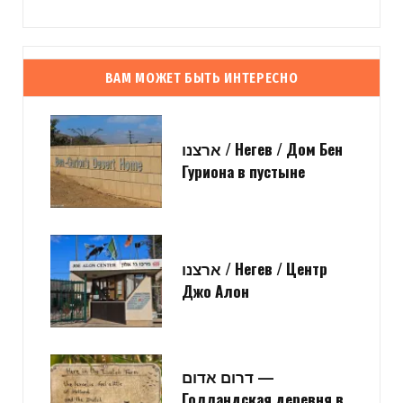
ВАМ МОЖЕТ БЫТЬ ИНТЕРЕСНО
ארצנו / Негев / Дом Бен
Гуриона в пустыне
ארצנו / Негев / Центр
Джо Алон
דרום אדום —
Голландская деревня в