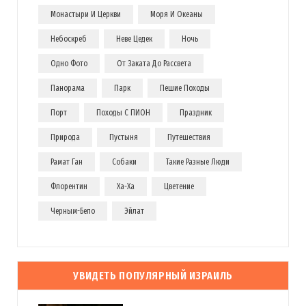
Монастыри И Церкви
Моря И Океаны
Небоскреб
Неве Цедек
Ночь
Одно Фото
От Заката До Рассвета
Панорама
Парк
Пешие Походы
Порт
Походы С ПИОН
Праздник
Природа
Пустыня
Путешествия
Рамат Ган
Собаки
Такие Разные Люди
Флорентин
Ха-Ха
Цветение
Черным-Бело
Эйлат
УВИДЕТЬ ПОПУЛЯРНЫЙ ИЗРАИЛЬ