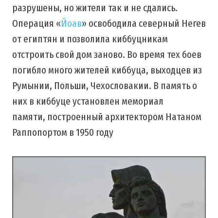
разрушены, но жители так и не сдались.
Операция «
Йоав
» освободила северный Негев
от египтян и позволила киббуцникам
отстроить свой дом заново. Во время тех боев
погибло много жителей киббуца, выходцев из
Румынии, Польши, Чехословакии. В память о
них в киббуце установлен мемориал
памяти, построенный архитектором Натаном
Раппопортом в 1950 году