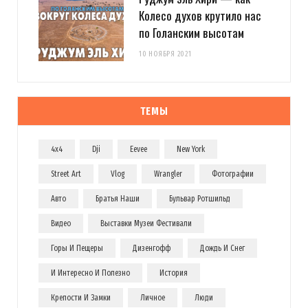
Колесо духов крутило нас
по Голанским высотам
10 НОЯБРЯ 2021
ТЕМЫ
4x4
Dji
Eevee
New York
Street Art
Vlog
Wrangler
Фотографии
Авто
Братья Наши
Бульвар Ротшильд
Видео
Выставки Музеи Фестивали
Горы И Пещеры
Дизенгофф
Дождь И Снег
И Интересно И Полезно
История
Крепости И Замки
Личное
Люди