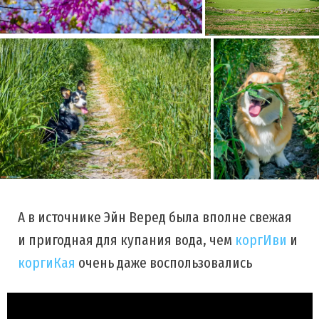
А в источнике Эйн Веред была вполне свежая
и пригодная для купания вода, чем
коргИви
и
коргиКая
очень даже воспользовались