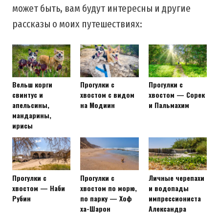
может быть, вам будут интересны и другие
рассказы о моих путешествиях:
Вельш корги
Прогулки с
Прогулки с
свинтус и
хвостом с видом
хвостом — Сорек
апельсины,
на Модиин
и Пальмахим
мандарины,
ирисы
Прогулки с
Прогулки с
Личные черепахи
хвостом — Наби
хвостом по морю,
и водопады
Рубин
по парку — Хоф
импрессиониста
ха-Шарон
Александра