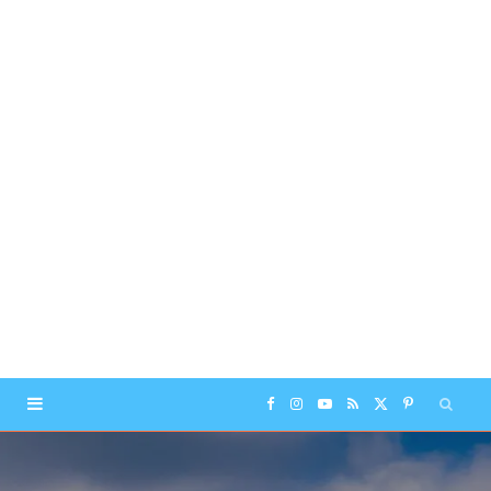
F
I
Y
R
X
P
a
n
o
S
(
i