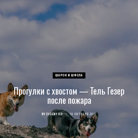
c
s
u
S
T
n
e
t
T
w
t
b
a
u
i
e
o
g
b
t
r
o
r
e
t
e
ШАРОН И ШФЕЛА
k
a
e
s
Прогулки с хвостом — Тель Гезер
m
r
t
после пожара
)
BY
EVGENY KO
10 ОКТЯБРЯ 2022