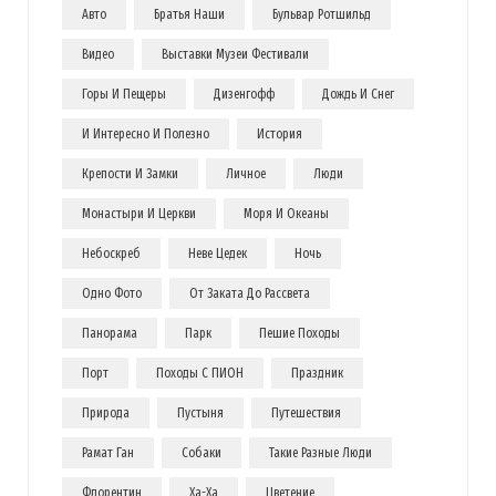
Авто
Братья Наши
Бульвар Ротшильд
Видео
Выставки Музеи Фестивали
Горы И Пещеры
Дизенгофф
Дождь И Снег
И Интересно И Полезно
История
Крепости И Замки
Личное
Люди
Монастыри И Церкви
Моря И Океаны
Небоскреб
Неве Цедек
Ночь
Одно Фото
От Заката До Рассвета
Панорама
Парк
Пешие Походы
Порт
Походы С ПИОН
Праздник
Природа
Пустыня
Путешествия
Рамат Ган
Собаки
Такие Разные Люди
Флорентин
Ха-Ха
Цветение