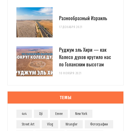
Разнообразный Израиль
17 ДЕКАБРЯ 2021
Руджум эль Хири — как
Колесо духов крутило нас
по Голанским высотам
10 НОЯБРЯ 2021
ТЕМЫ
4x4
Dji
Eevee
New York
Street Art
Vlog
Wrangler
Фотографии