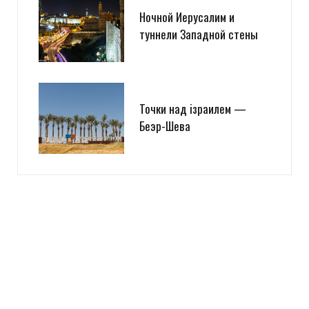
Ночной Иерусалим и
туннели Западной стены
Точки над iзраилем —
Беэр-Шева