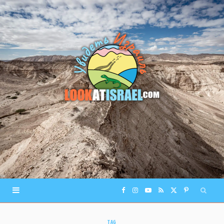
F
I
Y
R
X
P
a
n
o
S
(
i
TAG