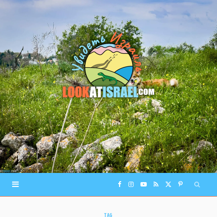
F
I
Y
R
X
P
a
n
o
S
(
i
TAG