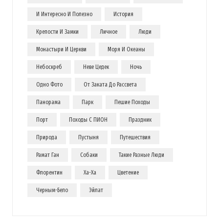
И Интересно И Полезно
История
Крепости И Замки
Личное
Люди
Монастыри И Церкви
Моря И Океаны
Небоскреб
Неве Цедек
Ночь
Одно Фото
От Заката До Рассвета
Панорама
Парк
Пешие Походы
Порт
Походы С ПИОН
Праздник
Природа
Пустыня
Путешествия
Рамат Ган
Собаки
Такие Разные Люди
Флорентин
Ха-Ха
Цветение
Черным-Бело
Эйлат