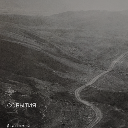
r
m
n
)
СОБЫТИЯ
Дома изнутри