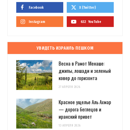
Facebook
X (Twitter)
Instagram
632
YouTube
УВИДЕТЬ ИЗРАИЛЬ ПЕШКОМ
Весна в Рамот Менаше:
джипы, лошади и зеленый
ковер до горизонта
27 АПРЕЛЯ 2026
Красное ущелье Аль Ахмар
— дорога беглецов и
иранский привет
13 АПРЕЛЯ 2026