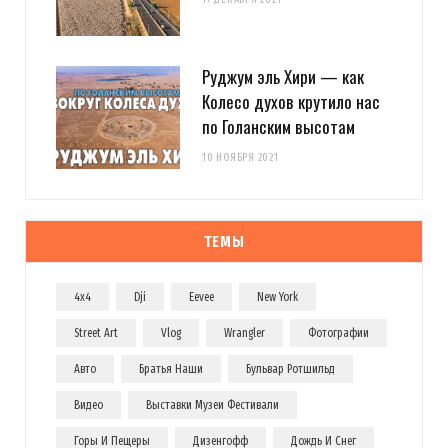
Руджум эль Хири — как
Колесо духов крутило нас
по Голанским высотам
10 НОЯБРЯ 2021
ТЕМЫ
4x4
Dji
Eevee
New York
Street Art
Vlog
Wrangler
Фотографии
Авто
Братья Наши
Бульвар Ротшильд
Видео
Выставки Музеи Фестивали
Горы И Пещеры
Дизенгофф
Дождь И Снег