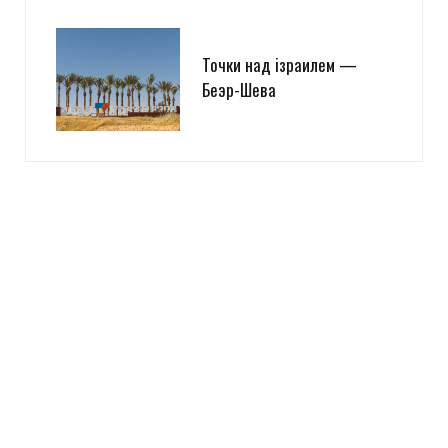
Точки над iзраилем —
Беэр-Шева