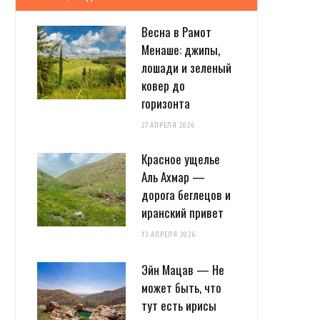
Весна в Рамот
Менаше: джипы,
лошади и зеленый
ковер до
горизонта
27 АПРЕЛЯ 2026
Красное ущелье
Аль Ахмар —
дорога беглецов и
иранский привет
13 АПРЕЛЯ 2026
Эйн Мацав — Не
может быть, что
тут есть ирисы