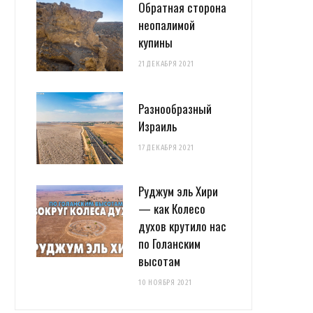
Обратная сторона
неопалимой
купины
21 ДЕКАБРЯ 2021
Разнообразный
Израиль
17 ДЕКАБРЯ 2021
Руджум эль Хири
— как Колесо
духов крутило нас
по Голанским
высотам
10 НОЯБРЯ 2021