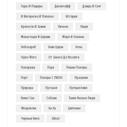
Горы И Пещеры
Дизенгофф
Дождь И Снег
И Интересно И Полезно
История
Крепости И Замки
Личное
Люди
Монастыри И Церкви
Моря И Океаны
Небоскреб
Неве Цедек
Ночь
Одно Фото
От Заката До Рассвета
Панорама
Парк
Пешие Походы
Порт
Походы С ПИОН
Праздник
Природа
Пустыня
Путешествия
Рамат Ган
Собаки
Такие Разные Люди
Флорентин
Ха-Ха
Цветение
Черным-Бело
Эйлат