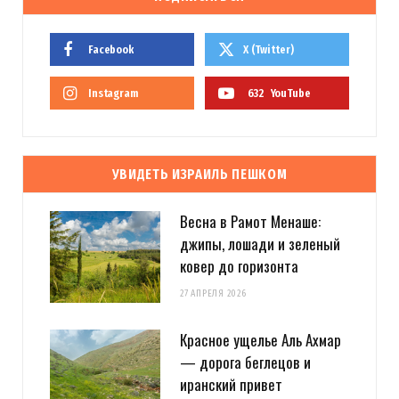
Facebook
X (Twitter)
Instagram
632
YouTube
УВИДЕТЬ ИЗРАИЛЬ ПЕШКОМ
Весна в Рамот Менаше:
джипы, лошади и зеленый
ковер до горизонта
27 АПРЕЛЯ 2026
Красное ущелье Аль Ахмар
— дорога беглецов и
иранский привет