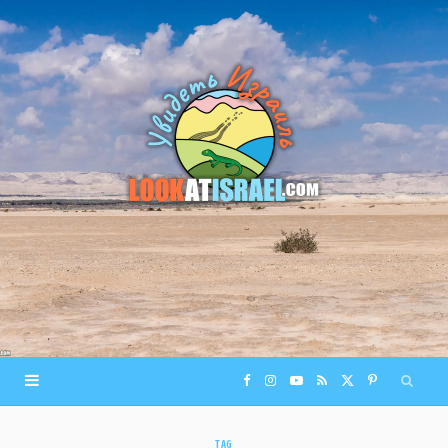
F
I
Y
R
X
P
a
n
o
S
(
i
TAG