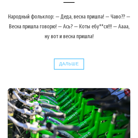
Народный фольклор: — Деда, весна пришла! — Чаво?? —
Весна пришла говорю! — Ась? — Коты ебу**ся!!! — Аааа,
ну вот и весна пришла!
ДАЛЬШЕ