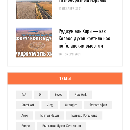
17 ДЕКАБРЯ 2021
Руджум эль Хири — как
Колесо духов крутило нас
по Голанским высотам
10 НОЯБРЯ 2021
ТЕМЫ
4x4
Dji
Eevee
New York
Street Art
Vlog
Wrangler
Фотографии
Авто
Братья Наши
Бульвар Ротшильд
Видео
Выставки Музеи Фестивали