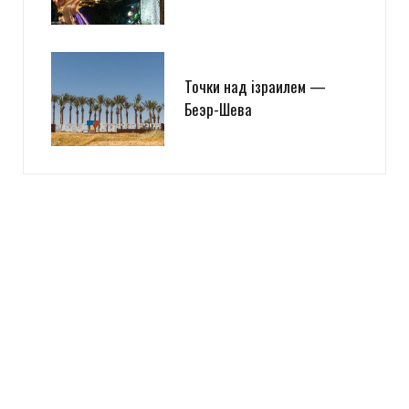
Точки над iзраилем —
Беэр-Шева