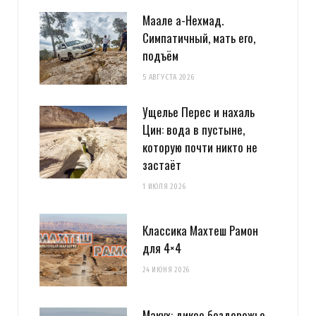
Маале а-Нехмад.
Симпатичный, мать его,
подъём
5 АВГУСТА 2026
Ущелье Перес и нахаль
Цин: вода в пустыне,
которую почти никто не
застаёт
1 ИЮЛЯ 2026
Классика Махтеш Рамон
для 4×4
24 ИЮНЯ 2026
Макух: дикое бездорожье