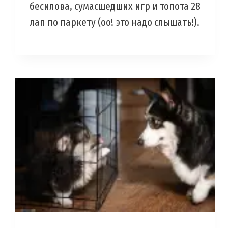
бесилова, сумасшедших игр и топота 28
лап по паркету (оо! это надо слышать!).