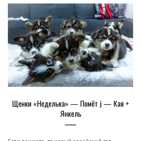
c
s
u
S
T
n
e
t
T
w
t
b
a
u
i
e
o
g
b
t
r
o
r
e
t
e
k
a
e
s
m
r
t
Щенки «Неделька» — Помёт j — Кая +
Янкель
)