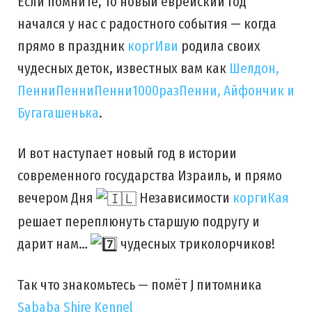
Если помните, то новый еврейский год
начался у нас с радостного события — когда
прямо в праздник
коргИви
родила своих
чудесных деток, известных вам как
Шелдон,
ПенниПенниПенни1000разПенни, Айфончик и
Бугагашенька
.
И вот наступает новый год в истории
современного государства Израиль, и прямо
вечером Дня
Независимости
коргиКая
решает переплюнуть старшую подругу и
дарит нам…
чудесных триколорчиков!
Так что знакомьтесь — помёт J питомника
Saba
ba Shire Kennel