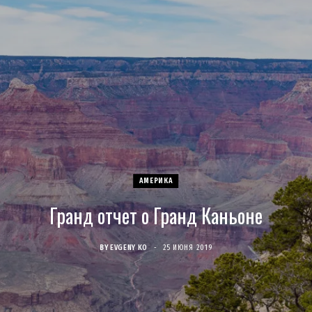
c
s
u
S
T
n
e
t
T
w
t
b
a
u
i
e
o
g
b
t
r
o
r
e
t
e
k
a
e
s
АМЕРИКА
Гранд отчет о Гранд Каньоне
m
r
t
)
BY
EVGENY KO
25 ИЮНЯ 2019