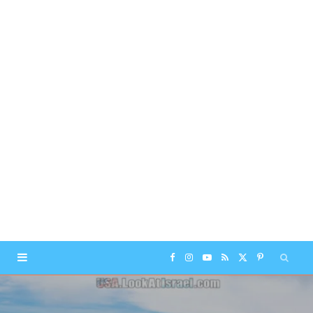
F
I
Y
R
X
P
a
n
o
S
(
i