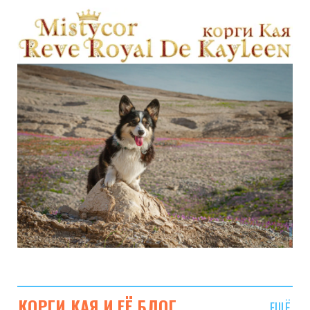
c
s
u
S
T
n
e
t
T
w
t
b
a
u
i
e
o
g
b
t
r
o
r
e
t
e
k
a
e
s
m
r
t
)
КОРГИ КАЯ И ЕЁ БЛОГ
ЕЩЁ