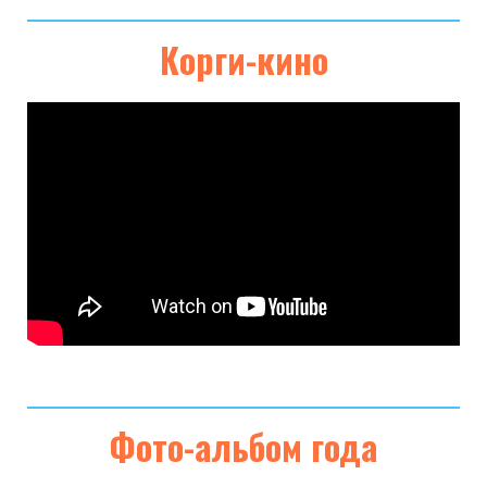
Корги-кино
Фото-альбом года