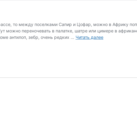
 трассе, то между поселками Сапир и Цофар, можно в Африку по
ут можно переночевать в палатке, шатре или цимере в африканс
Антилопы
оме антилоп, зебр, очень редких …
Читать далее
тут
есть!